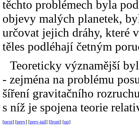
těchto problémech byla po
objevy malých planetek, byl
určovat jejich dráhy, které
těles podléhají četným por
Teoreticky významější byly
- zejména na problému posu
šíření gravitačního rozruch
s níž je spojena teorie relati
[
next
] [
prev
] [
prev-tail
] [
front
] [
up
]