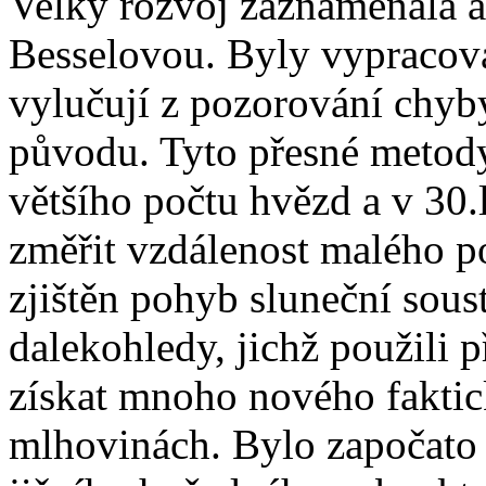
Velký rozvoj zaznamenala 
Besselovou. Byly vypracová
vylučují z pozorování chyby
původu. Tyto přesné metod
většího počtu hvězd a v 30.
změřit vzdálenost malého po
zjištěn pohyb sluneční sou
dalekohledy, jichž použili
získat mnoho nového faktic
mlhovinách. Bylo započato