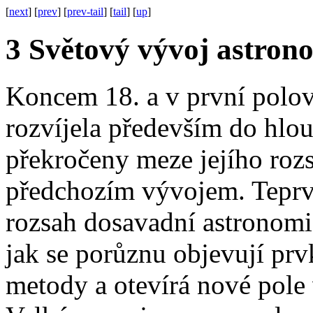
[
next
] [
prev
] [
prev-tail
] [
tail
] [
up
]
3
Světový vývoj astronom
Koncem 18. a v první polovi
rozvíjela především do hlou
překročeny meze jejího roz
předchozím vývojem. Teprve
rozsah dosavadní astronomic
jak se porůznu objevují prv
metody a otevírá nové pol