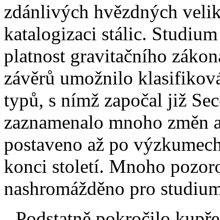
zdánlivých hvězdných veli
katalogizaci stálic. Studiu
platnost gravitačního zákon
závěrů umožnilo klasifikov
typů, s nímž započal již Se
zaznamenalo mnoho změn a 
postaveno až po výzkumech
konci století. Mnoho pozor
nashromážděno pro studiu
Podstatně pokročilo kupře