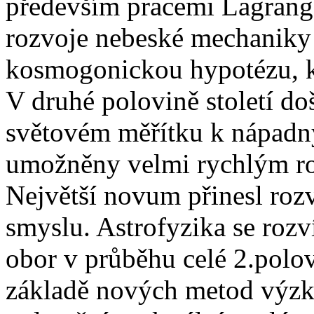
především pracemi Lagrange
rozvoje nebeské mechaniky 
kosmogonickou hypotézu, k
V druhé polovině století do
světovém měřítku k nápadn
umožněny velmi rychlým roz
Největší novum přinesl roz
smyslu. Astrofyzika se rozv
obor v průběhu celé 2.polov
základě nových metod výzk