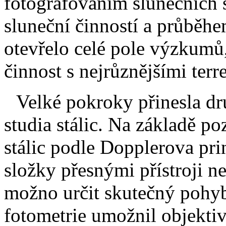
fotografováním slunečních s
sluneční činností a průbě
otevřelo celé pole výzkumů,
činnost s nejrůznějšími terr
Velké pokroky přinesla dru
studia stálic. Na základě p
stálic podle Dopplerova pri
složky přesnými přístroji n
možno určit skutečný pohy
fotometrie umožnil objektiv