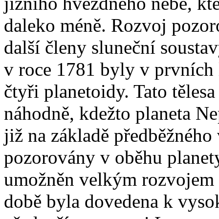
jižního hvězdného nebe, kt
daleko méně. Rozvoj pozorov
další členy sluneční soust
v roce 1781 byly v prvních 
čtyři planetoidy. Tato těles
náhodně, kdežto planeta Ne
již na základě předběžného 
pozorovány v oběhu planety
umožněn velkým rozvojem n
době byla dovedena k vyso