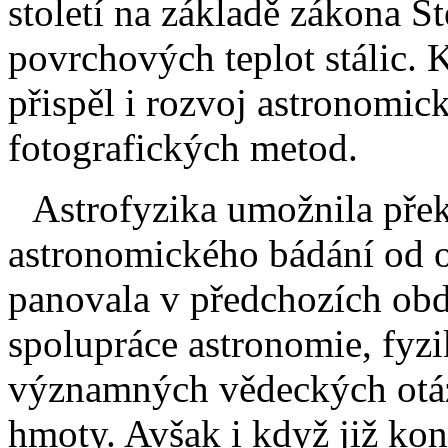
století na základě zákona S
povrchových teplot stálic. 
přispěl i rozvoj astronomic
fotografických metod.
Astrofyzika umožnila přek
astronomického bádání od os
panovala v předchozích obd
spolupráce astronomie, fyzi
významných vědeckých otáz
hmoty. Avšak i když již kon