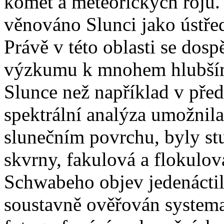
komet a meteorických rojů.
věnováno Slunci jako ústřed
Právě v této oblasti se dos
výzkumu k mnohem hlubšímu
Slunce než například v pře
spektrální analýza umožnila
slunečním povrchu, byly st
skvrny, fakulová a flokulov
Schwabeho objev jedenáctile
soustavně ověřován system