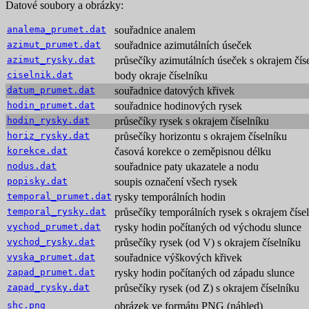
Datové soubory a obrázky:
analema_prumet.dat
souřadnice analem
azimut_prumet.dat
souřadnice azimutálních úseček
azimut_rysky.dat
průsečíky azimutálních úseček s okrajem čís
ciselnik.dat
body okraje číselníku
datum_prumet.dat
souřadnice datových křivek
hodin_prumet.dat
souřadnice hodinových rysek
hodin_rysky.dat
průsečíky rysek s okrajem číselníku
horiz_rysky.dat
průsečíky horizontu s okrajem číselníku
korekce.dat
časová korekce o zeměpisnou délku
nodus.dat
souřadnice paty ukazatele a nodu
popisky.dat
soupis označení všech rysek
temporal_prumet.dat
rysky temporálních hodin
temporal_rysky.dat
průsečíky temporálních rysek s okrajem číse
vychod_prumet.dat
rysky hodin počítaných od východu slunce
vychod_rysky.dat
průsečíky rysek (od V) s okrajem číselníku
vyska_prumet.dat
souřadnice výškových křivek
zapad_prumet.dat
rysky hodin počítaných od západu slunce
zapad_rysky.dat
průsečíky rysek (od Z) s okrajem číselníku
shc.png
obrázek ve formátu PNG (náhled)