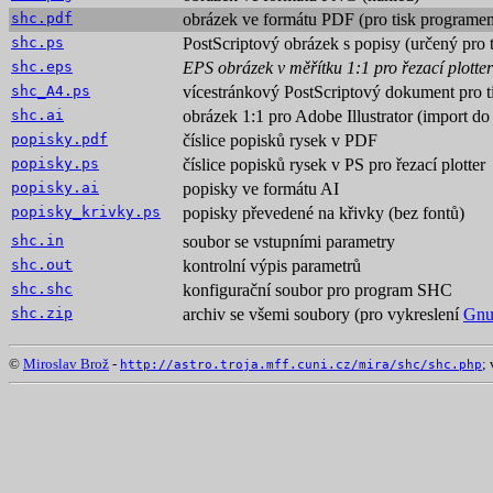
shc.pdf
obrázek ve formátu PDF (pro tisk program
shc.ps
PostScriptový obrázek s popisy (určený pro t
shc.eps
EPS obrázek v měřítku 1:1 pro řezací plotter
shc_A4.ps
vícestránkový PostScriptový dokument pro t
shc.ai
obrázek 1:1 pro Adobe Illustrator (import d
popisky.pdf
číslice popisků rysek v PDF
popisky.ps
číslice popisků rysek v PS pro řezací plotter
popisky.ai
popisky ve formátu AI
popisky_krivky.ps
popisky převedené na křivky (bez fontů)
shc.in
soubor se vstupními parametry
shc.out
kontrolní výpis parametrů
shc.shc
konfigurační soubor pro program SHC
shc.zip
archiv se všemi soubory (pro vykreslení
Gnu
©
Miroslav Brož
-
;
http://astro.troja.mff.cuni.cz/mira/shc/shc.php