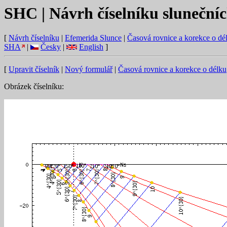
SHC | Návrh číselníku sluneční
[
Návrh číselníku
|
Efemerida Slunce
|
Časová rovnice a korekce o dé
SHA
|
Česky
|
English
]
[
Upravit číselník
|
Nový formulář
|
Časová rovnice a korekce o délku
Obrázek číselníku: